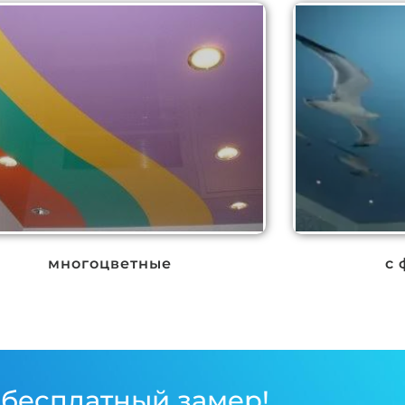
многоцветные
с 
 бесплатный замер!