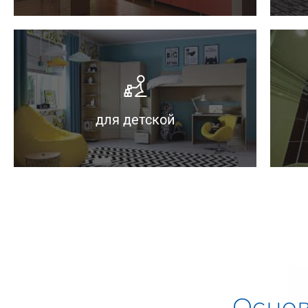
э
безопасности.
—
— Отвечают требованиям пожарной
—
— Не собирают жир и грибок.
п
для детской
— Легко моются.
—
Осно