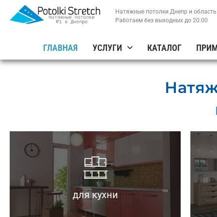
Натяжные потолки Днепр и область.
Работаем без выходных до 20:00
ГЛАВНАЯ
УСЛУГИ
КАТАЛОГ
ПРИМ
Натяж
безопасности.
— Отвечают требованиям пожарной
— Не собирают жир и грибок.
для кухни
— Легко моются.