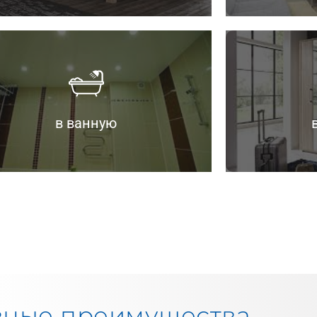
ффект.
— Простота в
 Антистатичный и противогрибковый
— Эстетичны
 Простота в уходе.
раздвинуть 
рямому контакту с водой.
в ванную
— Возможнос
 Стойкость к влаге, конденсату и
вные преимущества