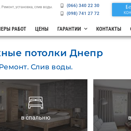
(066) 340 22 30
Бе
 Ремонт, установка, слив воды.
кон
(098) 741 27 72
ЕРЫ РАБОТ
ЦЕНЫ
ГАРАНТИИ
КОНТАКТЫ
ные потолки Днепр
Ремонт. Слив воды.
форм.
— Не имеют запаха.
— Возможнос
— Подавляют шумы.
— Визуально
— ЭКО безопасны.
зон.
в спальню
в
— Разделени