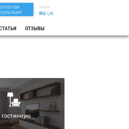
сплатная
Мова
сультация
RU
UK
СТАТЬИ
ОТЗЫВЫ
ть создания необычных
 увеличивают пространство.
 гостинную
е помещения на несколько